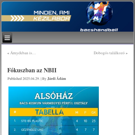
«
Árnyékban is…
Dobogós találkozó
»
Fókuszban az NBII
Published
2025.04.29.
|
By
Járdi Ádám