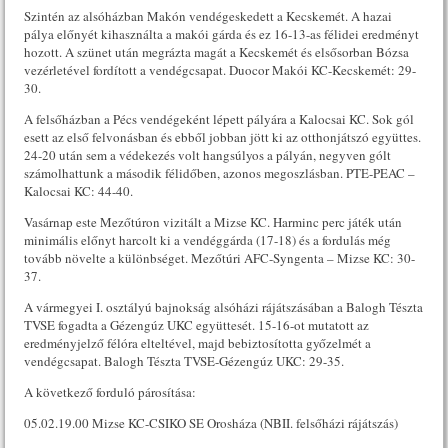
Szintén az alsóházban Makón vendégeskedett a Kecskemét. A hazai
pálya előnyét kihasználta a makói gárda és ez 16-13-as félidei eredményt
hozott. A szünet után megrázta magát a Kecskemét és elsősorban Bózsa
vezérletével fordított a vendégcsapat. Duocor Makói KC-Kecskemét: 29-
30.
A felsőházban a Pécs vendégeként lépett pályára a Kalocsai KC. Sok gól
esett az első felvonásban és ebből jobban jött ki az otthonjátszó együttes.
24-20 után sem a védekezés volt hangsúlyos a pályán, negyven gólt
számolhattunk a második félidőben, azonos megoszlásban. PTE-PEAC –
Kalocsai KC: 44-40.
Vasárnap este Mezőtúron vizitált a Mizse KC. Harminc perc játék után
minimális előnyt harcolt ki a vendéggárda (17-18) és a fordulás még
tovább növelte a különbséget. Mezőtúri AFC-Syngenta – Mizse KC: 30-
37.
A vármegyei I. osztályú bajnokság alsóházi rájátszásában a Balogh Tészta
TVSE fogadta a Gézengúz UKC együttesét. 15-16-ot mutatott az
eredményjelző félóra elteltével, majd bebiztosította győzelmét a
vendégcsapat. Balogh Tészta TVSE-Gézengúz UKC: 29-35.
A következő forduló párosítása:
05.02.19.00 Mizse KC-CSIKO SE Orosháza (NBII. felsőházi rájátszás)