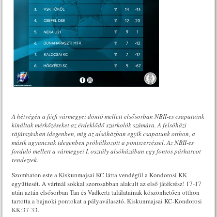
A hétvégén a férfi vármegyei döntő mellett elsősorban NBII-es csapataink
kínáltak mérkőzéseket az érdeklődő szurkolók számára. A felsőházi
rájátszásban idegenben, míg az alsóházban egyik csapatunk otthon, a
másik ugyancsak idegenben próbálkozott a pontszerzéssel. Az NBII-es
forduló mellett a vármegyei I. osztály alsóházában egy fontos párharcot
rendeztek.
Szombaton este a Kiskunmajsai KC látta vendégül a Kondorosi KK
együttesét. A vártnál sokkal szorosabban alakult az első játékrész! 17-17
után aztán elsősorban Tan és Vadkerti találatainak köszönhetően otthon
tartotta a bajnoki pontokat a pályaválasztó. Kiskunmajsai KC-Kondorosi
KK:37-33.