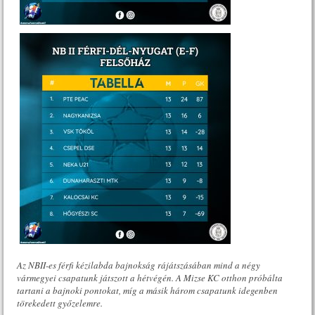
Az NBII-es férfi kézilabda bajnokság rájátszásában mind a négy
vármegyei csapatunk játszott a hétvégén. A Mizse KC otthon próbálta
tartani a bajnoki pontokat, míg a másik három csapatunk idegenben
törekedett győzelemre.