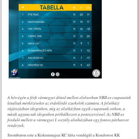
A hétvégén a férfi vármegyei döntő mellett elsősorban NBII-es csapataink
kínáltak mérkőzéseket az érdeklődő szurkolók számára. A felsőházi
rájátszásban idegenben, míg az alsóházban egyik csapatunk otthon, a
másik ugyancsak idegenben próbálkozott a pontszerzéssel. Az NBII-es
forduló mellett a vármegyei I. osztály alsóházában egy fontos párharcot
rendeztek.
Szombaton este a Kiskunmajsai KC látta vendégül a Kondorosi KK