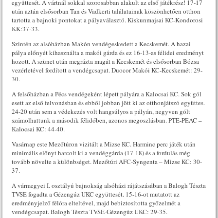
együttesét. A vártnál sokkal szorosabban alakult az első játékrész! 17-17
után aztán elsősorban Tan és Vadkerti találatainak köszönhetően otthon
tartotta a bajnoki pontokat a pályaválasztó. Kiskunmajsai KC-Kondorosi
KK:37-33.
Szintén az alsóházban Makón vendégeskedett a Kecskemét. A hazai
pálya előnyét kihasználta a makói gárda és ez 16-13-as félidei eredményt
hozott. A szünet után megrázta magát a Kecskemét és elsősorban Bózsa
vezérletével fordított a vendégcsapat. Duocor Makói KC-Kecskemét: 29-
30.
A felsőházban a Pécs vendégeként lépett pályára a Kalocsai KC. Sok gól
esett az első felvonásban és ebből jobban jött ki az otthonjátszó együttes.
24-20 után sem a védekezés volt hangsúlyos a pályán, negyven gólt
számolhattunk a második félidőben, azonos megoszlásban. PTE-PEAC –
Kalocsai KC: 44-40.
Vasárnap este Mezőtúron vizitált a Mizse KC. Harminc perc játék után
minimális előnyt harcolt ki a vendéggárda (17-18) és a fordulás még
tovább növelte a különbséget. Mezőtúri AFC-Syngenta – Mizse KC: 30-
37.
A vármegyei I. osztályú bajnokság alsóházi rájátszásában a Balogh Tészta
TVSE fogadta a Gézengúz UKC együttesét. 15-16-ot mutatott az
eredményjelző félóra elteltével, majd bebiztosította győzelmét a
vendégcsapat. Balogh Tészta TVSE-Gézengúz UKC: 29-35.