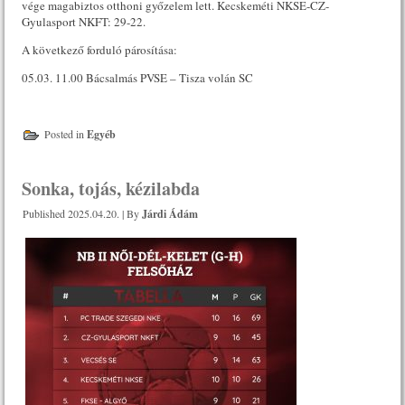
vége magabiztos otthoni győzelem lett. Kecskeméti NKSE-CZ-
Gyulasport NKFT: 29-22.
A következő forduló párosítása:
05.03. 11.00 Bácsalmás PVSE – Tisza volán SC
Posted in
Egyéb
Sonka, tojás, kézilabda
Published
2025.04.20.
|
By
Járdi Ádám