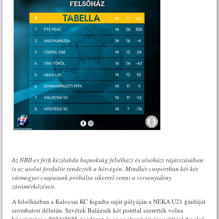
Az NBII-es férfi kézilabda bajnokság felsőházi és alsóházi rájátszásában
is az utolsó fordulót rendezték a hétvégén. Mindkét csoportban két-két
vármegyei csapatunk próbálta sikerrel venni a versenyidény
zárómérkőzéseit.
A felsőházban a Kalocsai KC fogadta saját pályáján a NEKA U21 gárdáját
szombaton délután. Szvétek Balázsék két ponttal szerették volna