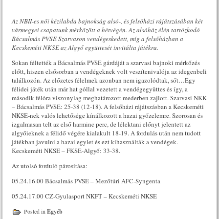
Az NBII-es női kézilabda bajnokság alsó-, és felsőházi rájátszásában két
vármegyei csapatunk mérkőzött a hétvégén. Az alsóház élén tartózkodó
Bácsalmás PVSE Szarvason vendégeskedett, míg a felsőházban a
Kecskeméti NKSE az Algyő együttesét invitálta játékra.
Sokan féltették a Bácsalmás PVSE gárdáját a szarvasi bajnoki mérkőzés
előtt, hiszen elsősorban a vendégeknek volt veszítenivalója az idegenbeli
találkozón. Az előzetes félelmek azonban nem igazolódtak, sőt…Egy
félidei játék után már hat góllal vezetett a vendégegyüttes és így, a
második félóra viszonylag meghatározott mederben zajlott. Szarvasi NKK
– Bácsalmás PVSE: 25-38 (12-18). A felsőházi rájátszásban a Kecskeméti
NKSE-nek valós lehetősége kínálkozott a hazai győzelemre. Szorosan és
izgalmasan telt az első harminc perc, de lélektani előnyt jelentett az
algyőieknek a félidő végére kialakult 18-19. A fordulás után nem tudott
játékban javulni a hazai egylet és ezt kihasználták a vendégek.
Kecskeméti NKSE – FKSE-Algyő: 33-38.
Az utolsó forduló párosítása:
05.24.16.00 Bácsalmás PVSE – Mezőtúri AFC-Syngenta
05.24.17.00 CZ-Gyulasport NKFT – Kecskeméti NKSE
Posted in
Egyéb