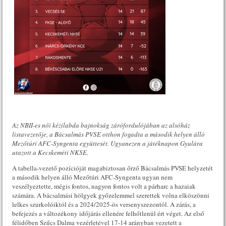
Az NBII-es női kézilabda bajnokság zárófordulójában az alsóház
listavezetője, a Bácsalmás PVSE otthon fogadta a második helyen álló
Mezőtúri AFC-Syngenta együttesét. Ugyanezen a játéknapon Gyulára
utazott a Kecskeméti NKSE.
A tabella-vezető pozícióját magabiztosan őrző Bácsalmás PVSE helyzetét
a második helyen álló Mezőtúri AFC-Syngenta ugyan nem
veszélyeztette, mégis fontos, nagyon fontos volt a párharc a hazaiak
számára. A bácsalmási hölgyek győzelemmel szerettek volna elköszönni
lelkes szurkolóiktól és a 2024/2025-ös versenyszezontól. A zárás, a
befejezés a változékony időjárás ellenére felhőtlenül ért véget. Az első
félidőben Szűcs Dalma vezérletével 17-14 arányban vezetett a