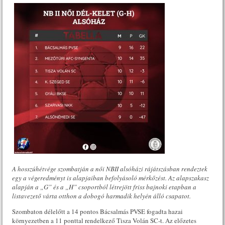
A hosszúhétvége szombatján a női NBII alsóházi rájátszásban rendeztek
egy a végeredményt is alapjaiban befolyásoló mérkőzést. Az alapszakasz
alapján a „G” és a „H” csoportból létrejött friss bajnoki etapban a
listavezető várta otthon a dobogó harmadik helyén álló csapatot.
Szombaton délelőtt a 14 pontos Bácsalmás PVSE fogadta hazai
környezetben a 11 ponttal rendelkező Tisza Volán SC-t. Az előzetes