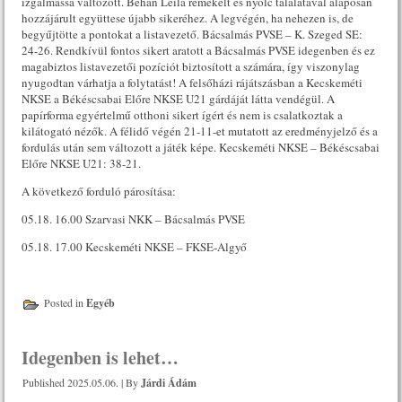
izgalmassá változott. Behan Leila remekelt és nyolc találatával alaposan
hozzájárult együttese újabb sikeréhez. A legvégén, ha nehezen is, de
begyűjtötte a pontokat a listavezető. Bácsalmás PVSE – K. Szeged SE:
24-26. Rendkívül fontos sikert aratott a Bácsalmás PVSE idegenben és ez
magabiztos listavezetői pozíciót biztosított a számára, így viszonylag
nyugodtan várhatja a folytatást! A felsőházi rájátszásban a Kecskeméti
NKSE a Békéscsabai Előre NKSE U21 gárdáját látta vendégül. A
papírforma egyértelmű otthoni sikert ígért és nem is csalatkoztak a
kilátogató nézők. A félidő végén 21-11-et mutatott az eredményjelző és a
fordulás után sem változott a játék képe. Kecskeméti NKSE – Békéscsabai
Előre NKSE U21: 38-21.
A következő forduló párosítása:
05.18. 16.00 Szarvasi NKK – Bácsalmás PVSE
05.18. 17.00 Kecskeméti NKSE – FKSE-Algyő
Posted in
Egyéb
Idegenben is lehet…
Published
2025.05.06.
|
By
Járdi Ádám