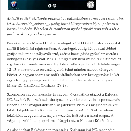
Az NBII-es férfi kézilabda bajnokság rájátszásában vármegyei csapataink
közül három idegenben egy pedig hazai környezetben lépett pályára a
hosszúhétvégén. Pénteken és szombaton nyolc bajnoki pont volt a tét a
párharcok főszereplői számára.
Pénteken este a Mizse KC látta vendégül a CSIKO SE Orosháza csapatát
az NBII felsőházi rájátszásában. A vendégek eddig két ponttal többet
gyűjtöttek, mint a pályaválasztó, ezért a hazai gárda győzelem esetén a
dobogóra is esélyes volt. Nos, a latolgatások nem számoltak a hihetetlen
izgalmakkal, amely messze átlag fölé emelte a párharcot. A félidő végén
12-13-at mutatott az eredményjelző, tehát minden maradt kétségek
között. A nagyon szoros második játékrészben sem bírt egymással a két
együttes, így igazságosnak mondható döntetlen született a rangadón.
Mizse KC-CSIKO SE Orosháza: 27-27.
Szombaton nagyon messzire és nagyon jó csapathoz utazott a Kalocsai
KC. Szvétek Balázsék számára igazi bravúr lehetett volna a pontszerzés.
Ehhez alapot szolgáltatott az első játékrész! Nem kis meglepetésre két
találattal jobb volt a Kalocsa harminc perc után! 17-19-et követően
felzárkózott, egyenlített, majd a vezetést is átvette a hazai csapat. A
végén igazolódott a papírforma! Nagykanizsa-Kalocsai KC: 34-31.
Az alsóházban Békéscsabán meccselt a Kiskunmajsai KC, mégpedig