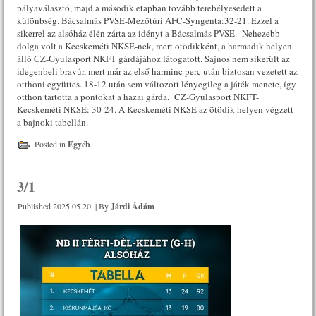
pályaválasztó, majd a második etapban tovább terebélyesedett a
különbség. Bácsalmás PVSE-Mezőtúri AFC-Syngenta:32-21. Ezzel a
sikerrel az alsóház élén zárta az idényt a Bácsalmás PVSE. Nehezebb
dolga volt a Kecskeméti NKSE-nek, mert ötödikként, a harmadik helyen
álló CZ-Gyulasport NKFT gárdájához látogatott. Sajnos nem sikerült az
idegenbeli bravúr, mert már az első harminc perc után biztosan vezetett az
otthoni együttes. 18-12 után sem változott lényegileg a játék menete, így
otthon tartotta a pontokat a hazai gárda. CZ-Gyulasport NKFT-
Kecskeméti NKSE: 30-24. A Kecskeméti NKSE az ötödik helyen végzett
a bajnoki tabellán.
Posted in
Egyéb
3/1
Published
2025.05.20.
|
By
Járdi Ádám