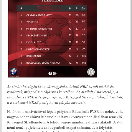
Az elmúlt hétvégén két a vármegyénket érintő NBII-es női mérkőzést
rendeztek, mégpedig a rájátszás keretében. Az alsóház listavezetője, a
Bácsalmás PVSE a Tisza-partjára, a K. Szeged SE csapatához látogatott,
a Kecskeméti NKSE pedig hazai pályán meccselt.
Határozott motivációval lépett pályára a Bácsalmás PVSE, de nehéz volt,
nagyon nehéz előnyt kiharcolni a hazai környezetben általában remeklő
K. Szeged SE ellenében. A félidő végére mindez realitássá alakult. A 9-11
némi reményt jelentett az idegenbeli csapat számára, de a folytatás