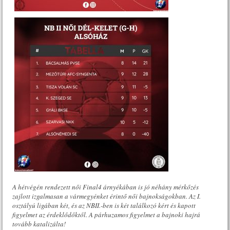
A hétvégén rendezett női Final4 árnyékában is jó néhány mérkőzés
zajlott izgalmasan a vármegyénket érintő női bajnokságokban. Az I.
osztályú ligában két, és az NBII.-ben is két találkozó kért és kapott
figyelmet az érdeklődőktől. A párhuzamos figyelmet a bajnoki hajrá
tovább katalizálta!