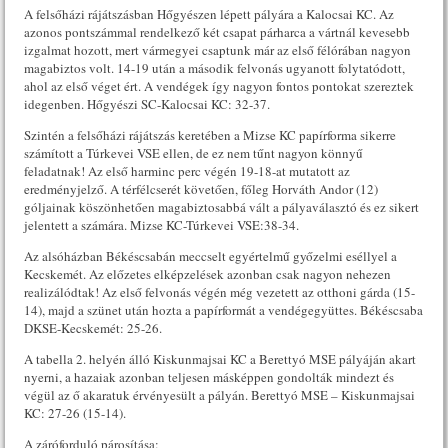
A felsőházi rájátszásban Hőgyészen lépett pályára a Kalocsai KC. Az
azonos pontszámmal rendelkező két csapat párharca a vártnál kevesebb
izgalmat hozott, mert vármegyei csaptunk már az első félórában nagyon
magabiztos volt. 14-19 után a második felvonás ugyanott folytatódott,
ahol az első véget ért. A vendégek így nagyon fontos pontokat szereztek
idegenben. Hőgyészi SC-Kalocsai KC: 32-37.
Szintén a felsőházi rájátszás keretében a Mizse KC papírforma sikerre
számított a Túrkevei VSE ellen, de ez nem tűnt nagyon könnyű
feladatnak! Az első harminc perc végén 19-18-at mutatott az
eredményjelző. A térfélcserét követően, főleg Horváth Andor (12)
góljainak köszönhetően magabiztosabbá vált a pályaválasztó és ez sikert
jelentett a számára. Mizse KC-Túrkevei VSE:38-34.
Az alsóházban Békéscsabán meccselt egyértelmű győzelmi eséllyel a
Kecskemét. Az előzetes elképzelések azonban csak nagyon nehezen
realizálódtak! Az első felvonás végén még vezetett az otthoni gárda (15-
14), majd a szünet után hozta a papírformát a vendégegyüttes. Békéscsaba
DKSE-Kecskemét: 25-26.
A tabella 2. helyén álló Kiskunmajsai KC a Berettyó MSE pályáján akart
nyerni, a hazaiak azonban teljesen másképpen gondolták mindezt és
végül az ő akaratuk érvényesült a pályán. Berettyó MSE – Kiskunmajsai
KC: 27-26 (15-14).
A záróforduló párosítása: