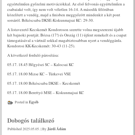
egyértelműen győzelmi motivációkkal. Az első felvonás egyértelműen a
csabaiaké volt, így nem volt véletlen 16-14. A második félórában
közelített a vendég, majd a finisben meggyőzött mindenkit a két pont
sorsáról. Békéscsaba DKSE-Kiskunmajsai KC: 29-30.
A listavezető Kecskemét Kondoroson szerette volna megszerezni újabb
két bajnoki pontját. Bózsa (17!) és Ország (11) újfent remekelt és a csapat
támogatásával a vártnál sokkal magabiztosabban nyert a vendéggárda.
Kondorosi KK-Kecskemét: 30-43 (11-25).
A következő forduló párosítása:
05.17. 18.45 Hőgyészi SC – Kalocsai KC
05.17. 18.00 Mizse KC – Túrkevei VSE
05.17. 18.00 Békéscsaba DKSE – Kecskemét
05.17. 18.00 Berettyó MSE – Kiskunmajsai KC
Posted in
Egyéb
Dobogós találkozó
Published
2025.05.05.
|
By
Járdi Ádám