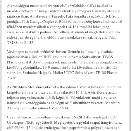
A kronológiai menetrend szerinti első kézilabdás találka az első és
második helyezett csatáját sodorta elénk a vármegyei I. osztály alsóházi
rájátszásában. A listavezető Tengelic Paks fogadta az ezüstös TRD Solt
gárdáját. Tóth Csenge Csepke és Büki Adrienn vezényletével már az első
félidőben nyerésre álltak a vendégek (14-16), majd ha lehet, még
szorosabbá alakult a párharc. Az otthoniak mindent megtettek a fordítás
érdekében, de egy találat eldöntötte a mérkőzés sorsát. Tengelic Paks-
TRD Solt: 31-32.
Vasárnapra is maradt mérkőzés bőven! Szintén az I. osztály alsóházi
rájátszásában a Holler UNFC invitálta játékra a Soltvadkerti TE-BS
Plastic csapatát. Az otthonjátszók már az első játékrészben megalapozták
későbbi győzelmüket. 13-9 után, a fordulást követően, bebiztosították
sikerüket Szabados Helgáék. Holler UNFC-Soltvadkerti TE-BS Plastic:
21-16.
Az NBII-ben Mezőtúrra utazott a Bácsalmás PVSE. A bevezető félórában
kétgólos előnyre tett szert a pályaválasztó (16-14). A térfélcsere aztán
teljesen megváltoztatta a játék képét is! Felzárkózott, majd átvette az
irányítást a vendéggárda és ez végül az ő sikerükhöz vezetett. Mezőtúri
AFC-Syngenta-Bácsalmás PVSE:27-34.
Ugyanebben az időpontban a Kecskeméti NKSE látta vendégül a CZ-
Gyulasport NKFT együttesét. Meglepetésre a gyulai csapat irányította az
első félórát (13-14), de aztán igazolta a papírformát a pályaválasztó és a