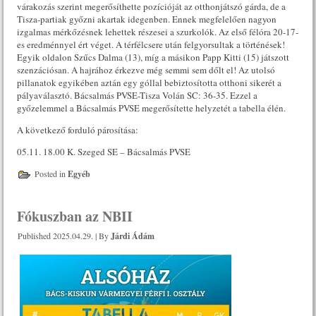
várakozás szerint megerősíthette pozícióját az otthonjátszó gárda, de a
Tisza-partiak győzni akartak idegenben. Ennek megfelelően nagyon
izgalmas mérkőzésnek lehettek részesei a szurkolók. Az első félóra 20-17-
es eredménnyel ért véget. A térfélcsere után felgyorsultak a történések!
Egyik oldalon Szűcs Dalma (13), míg a másikon Papp Kitti (15) játszott
szenzációsan. A hajrához érkezve még semmi sem dőlt el! Az utolsó
pillanatok egyikében aztán egy góllal bebiztosította otthoni sikerét a
pályaválasztó. Bácsalmás PVSE-Tisza Volán SC: 36-35. Ezzel a
győzelemmel a Bácsalmás PVSE megerősítette helyzetét a tabella élén.
A következő forduló párosítása:
05.11. 18.00 K. Szeged SE – Bácsalmás PVSE
Posted in
Egyéb
Fókuszban az NBII
Published
2025.04.29.
|
By
Járdi Ádám