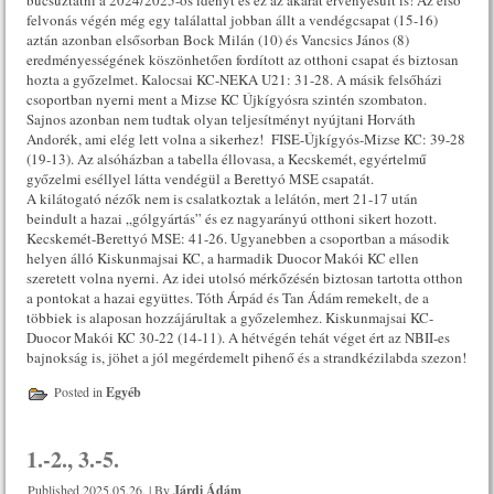
búcsúztatni a 2024/2025-ös idényt és ez az akarat érvényesült is! Az első
felvonás végén még egy találattal jobban állt a vendégcsapat (15-16)
aztán azonban elsősorban Bock Milán (10) és Vancsics János (8)
eredményességének köszönhetően fordított az otthoni csapat és biztosan
hozta a győzelmet. Kalocsai KC-NEKA U21: 31-28. A másik felsőházi
csoportban nyerni ment a Mizse KC Újkígyósra szintén szombaton.
Sajnos azonban nem tudtak olyan teljesítményt nyújtani Horváth
Andorék, ami elég lett volna a sikerhez! FISE-Újkígyós-Mizse KC: 39-28
(19-13). Az alsóházban a tabella éllovasa, a Kecskemét, egyértelmű
győzelmi eséllyel látta vendégül a Berettyó MSE csapatát.
A kilátogató nézők nem is csalatkoztak a lelátón, mert 21-17 után
beindult a hazai „gólgyártás” és ez nagyarányú otthoni sikert hozott.
Kecskemét-Berettyó MSE: 41-26. Ugyanebben a csoportban a második
helyen álló Kiskunmajsai KC, a harmadik Duocor Makói KC ellen
szeretett volna nyerni. Az idei utolsó mérkőzésén biztosan tartotta otthon
a pontokat a hazai együttes. Tóth Árpád és Tan Ádám remekelt, de a
többiek is alaposan hozzájárultak a győzelemhez. Kiskunmajsai KC-
Duocor Makói KC 30-22 (14-11). A hétvégén tehát véget ért az NBII-es
bajnokság is, jöhet a jól megérdemelt pihenő és a strandkézilabda szezon!
Posted in
Egyéb
1.-2., 3.-5.
Published
2025.05.26.
|
By
Járdi Ádám